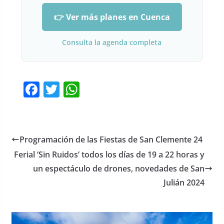
👉 Ver más planes en Cuenca
Consulta la agenda completa
F
T
W
a
w
h
c
itt
at
e
er
s
Programación de las Fiestas de San Clemente 24
b
A
Ferial ‘Sin Ruidos’ todos los días de 19 a 22 horas y
o
p
un espectáculo de drones, novedades de San
o
p
Julián 2024
k