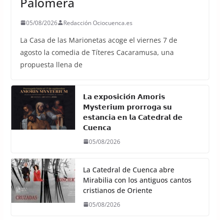
Palomera
05/08/2026
Redacción Ociocuenca.es
La Casa de las Marionetas acoge el viernes 7 de
agosto la comedia de Títeres Cacaramusa, una
propuesta llena de
𝗟𝗮 𝗲𝘅𝗽𝗼𝘀𝗶𝗰𝗶𝗼́𝗻 𝗔𝗺𝗼𝗿𝗶𝘀
𝗠𝘆𝘀𝘁𝗲𝗿𝗶𝘂𝗺 𝗽𝗿𝗼𝗿𝗿𝗼𝗴𝗮 𝘀𝘂
𝗲𝘀𝘁𝗮𝗻𝗰𝗶𝗮 𝗲𝗻 𝗹𝗮 𝗖𝗮𝘁𝗲𝗱𝗿𝗮𝗹 𝗱𝗲
𝗖𝘂𝗲𝗻𝗰𝗮
05/08/2026
La Catedral de Cuenca abre
Mirabilia con los antiguos cantos
cristianos de Oriente
05/08/2026