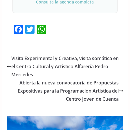
Consulta la agenda completa
F
T
W
a
w
h
c
itt
at
e
er
s
Visita Experimental y Creativa, visita somática en
b
A
el Centro Cultural y Artístico Alfarería Pedro
o
p
Mercedes
o
p
Abierta la nueva convocatoria de Propuestas
Expositivas para la Programación Artística del
k
Centro Joven de Cuenca