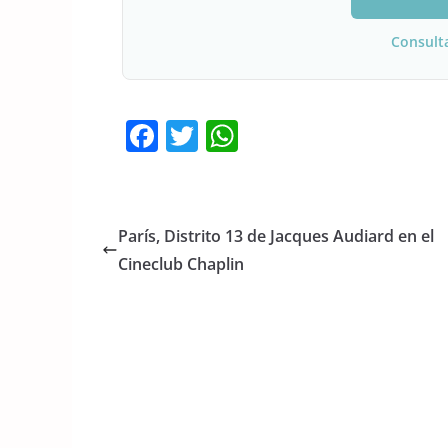
Consult
F
T
W
a
w
h
c
itt
at
e
er
s
París, Distrito 13 de Jacques Audiard en el
b
A
Cineclub Chaplin
o
p
o
p
k