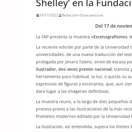
Shelley’ en la Fundac
16/11/2022
Redacción Ociocuenca.es
Del 17 de noviem
La FAP presenta la muestra
«Escenografismos. Is
La reciente edición por parte de la Universidad 
universidades, de una nueva traducción del tex
prologada por Jenaro Talens, sirvió de excusa pa
ilustrador, dos veces premio nacional,
transita 
herramienta poco habitual, la luz, o quizás su a
expresivos de figuras y escenarios, que, aun sie
dará lugar a las imágenes definitivas.
La muestra reune, a lo largo de diez pequeños d
proceso previo a las ilustraciones de la más reci
Prometeo moderno» editado por la Universidad d
La ilustración, así entendida, supera los límites