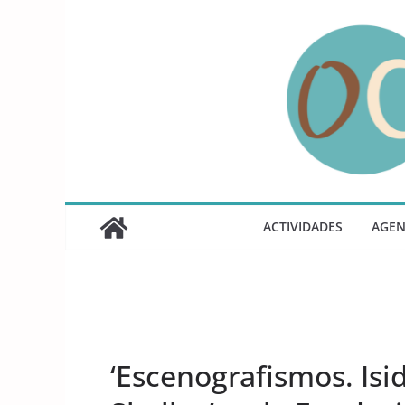
Saltar
al
contenido
ACTIVIDADES
AGE
UNCATEGORIZED
‘Escenografismos. Isid