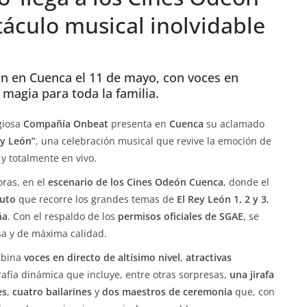
áculo musical inolvidable
eón en Cuenca el 11 de mayo, con voces en
 magia para toda la familia.
igiosa
Compañía Onbeat
presenta en
Cuenca
su aclamado
ey León”
, una celebración musical que revive la emoción de
 y totalmente en vivo.
oras, en el
escenario de los Cines Odeón Cuenca
, donde el
buto
que recorre los grandes temas de
El Rey León 1, 2 y 3
,
ña
. Con el respaldo de los
permisos oficiales de SGAE
, se
sa y de máxima calidad.
mbina
voces en directo de altísimo nivel
,
atractivas
afía dinámica que incluye, entre otras sorpresas,
una jirafa
es
,
cuatro bailarines
y
dos maestros de ceremonia
que, con