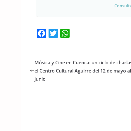
Consult
F
T
W
a
w
h
c
itt
at
e
er
s
Música y Cine en Cuenca: un ciclo de charla
b
A
el Centro Cultural Aguirre del 12 de mayo al
o
p
junio
o
p
k