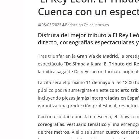
Cuenca con un espect
08/05/2025
Redacción Ociocuenca.es
Disfruta del mejor tributo a El Rey L
directo, coreografías espectaculares y
Tras triunfar en la
Gran Vía de Madrid
, la prest
espectáculo
“De Simba a Kiara: El Tributo del R
la mítica saga de Disney con un formato original
La cita será el próximo
11 de mayo
a las 18:00 h
público podrá sumergirse en este
concierto tri
incluyendo piezas
jamás interpretadas en Espa
garantiza una producción profesional, respetuo
Con una cuidada puesta en escena, el show co
coreografías
,
vestuario temático
y una escenogr
de tres metros
. A ello se suman
cuatro cantant