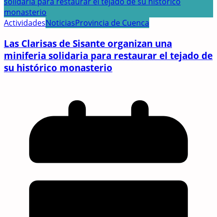
Actividades
Noticias
Provincia de Cuenca
Las Clarisas de Sisante organizan una
miniferia solidaria para restaurar el tejado de
su histórico monasterio