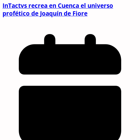
InTactvs recrea en Cuenca el universo
profético de Joaquín de Fiore