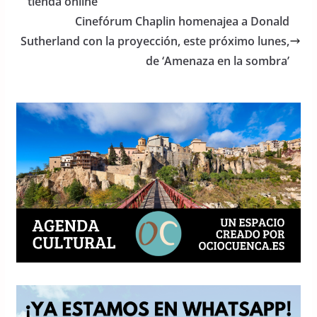
o
p
tienda online
o
p
Cinefórum Chaplin homenajea a Donald
Sutherland con la proyección, este próximo lunes,
k
de ‘Amenaza en la sombra’