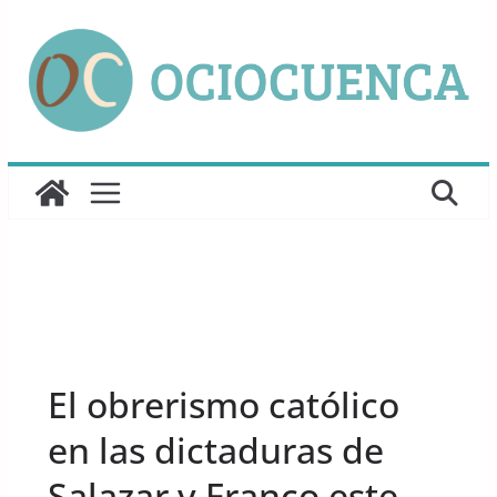
Saltar
al
contenido
UNCATEGORIZED
El obrerismo católico
en las dictaduras de
Salazar y Franco este