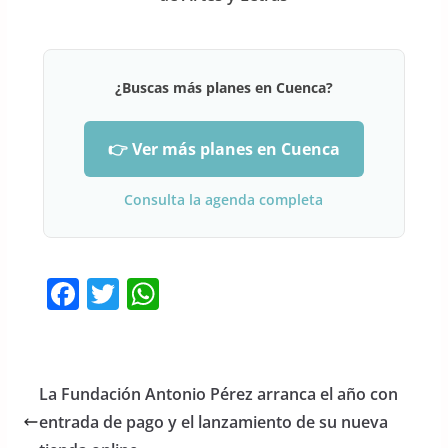
¿Buscas más planes en Cuenca?
👉 Ver más planes en Cuenca
Consulta la agenda completa
F
T
W
a
w
h
c
itt
at
e
er
s
La Fundación Antonio Pérez arranca el año con
b
A
entrada de pago y el lanzamiento de su nueva