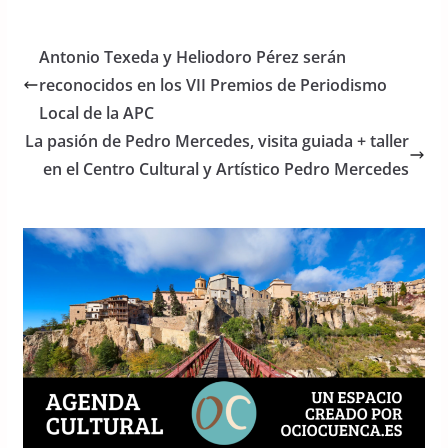
c
itt
at
e
er
s
Antonio Texeda y Heliodoro Pérez serán
b
A
reconocidos en los VII Premios de Periodismo
o
p
Local de la APC
o
p
La pasión de Pedro Mercedes, visita guiada + taller
en el Centro Cultural y Artístico Pedro Mercedes
k