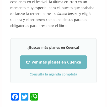
ocasiones en el festival, la última en 2019 en un
momento muy especial para él, puesto que acababa
de lanzar la tercera parte –
El último barco
– y eligió
Cuenca y el certamen como una de sus paradas
obligatorias para presentar el libro.
¿Buscas más planes en Cuenca?
👉 Ver más planes en Cuenca
Consulta la agenda completa
F
T
W
a
w
h