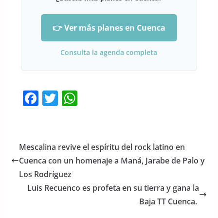
👉 Ver más planes en Cuenca
Consulta la agenda completa
F
T
W
a
w
h
c
itt
at
e
er
s
Mescalina revive el espíritu del rock latino en
b
A
Cuenca con un homenaje a Maná, Jarabe de Palo y
o
p
Los Rodríguez
o
p
Luis Recuenco es profeta en su tierra y gana la
Baja TT Cuenca.
k