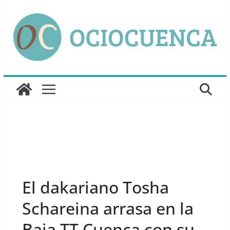
Saltar
al
contenido
UNCATEGORIZED
El dakariano Tosha
Schareina arrasa en la
Baja TT Cuenca con su