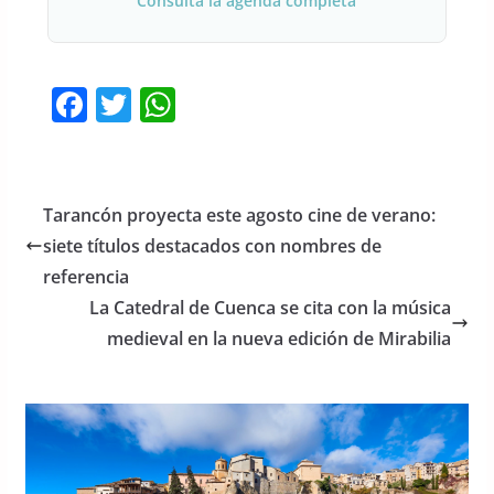
Consulta la agenda completa
F
T
W
a
w
h
c
itt
at
e
er
s
Tarancón proyecta este agosto cine de verano:
b
A
siete títulos destacados con nombres de
o
p
referencia
o
p
La Catedral de Cuenca se cita con la música
medieval en la nueva edición de Mirabilia
k