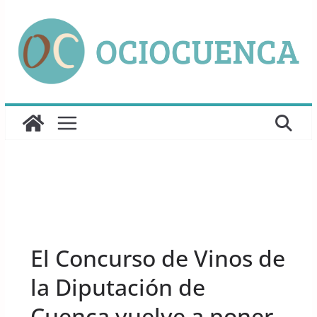
Saltar
al
contenido
UNCATEGORIZED
El Concurso de Vinos de
la Diputación de
Cuenca vuelve a poner