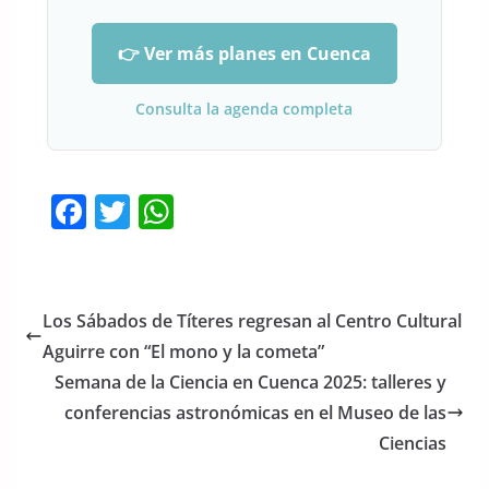
👉 Ver más planes en Cuenca
Consulta la agenda completa
F
T
W
a
w
h
c
itt
at
e
er
s
Los Sábados de Títeres regresan al Centro Cultural
b
A
Aguirre con “El mono y la cometa”
o
p
Semana de la Ciencia en Cuenca 2025: talleres y
o
p
conferencias astronómicas en el Museo de las
Ciencias
k