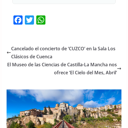
F
T
W
a
w
h
c
itt
at
e
er
s
Cancelado el concierto de ‘CUZCO’ en la Sala Los
b
A
Clásicos de Cuenca
o
p
El Museo de las Ciencias de Castilla-La Mancha nos
o
p
ofrece ‘El Cielo del Mes, Abril’
k