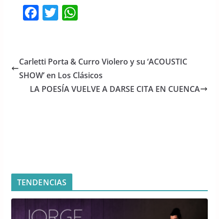
F
T
W
a
w
h
c
itt
at
e
er
s
Carletti Porta & Curro Violero y su ‘ACOUSTIC
b
A
SHOW’ en Los Clásicos
o
p
LA POESÍA VUELVE A DARSE CITA EN CUENCA
o
p
k
TENDENCIAS