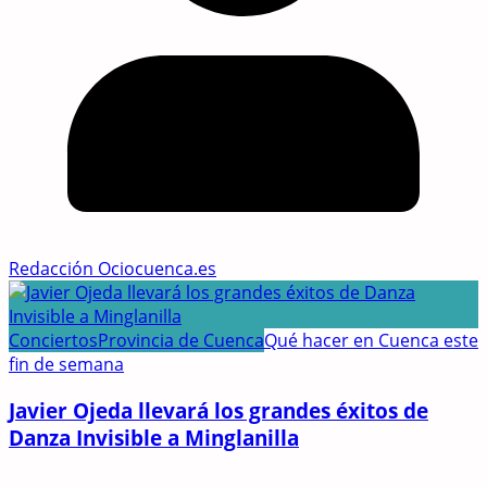
Redacción Ociocuenca.es
Conciertos
Provincia de Cuenca
Qué hacer en Cuenca este
fin de semana
Javier Ojeda llevará los grandes éxitos de
Danza Invisible a Minglanilla