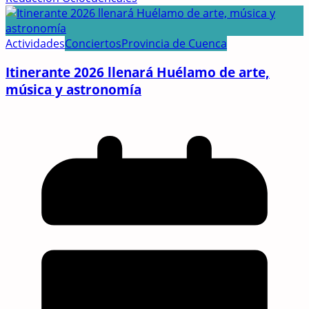
Actividades
Conciertos
Provincia de Cuenca
Itinerante 2026 llenará Huélamo de arte,
música y astronomía