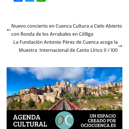
a
w
h
c
itt
at
e
er
s
Nuevo concierto en Cuenca Cultura a Cielo Abierto
b
A
con Ronda de los Arrabales en Cólliga
o
p
La Fundación Antonio Pérez de Cuenca acoge la
o
p
Muestra Internacional de Canto Lírico II / XXI
k