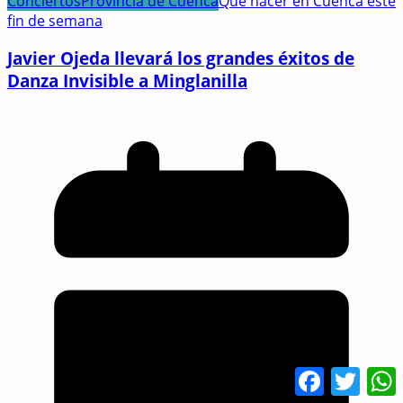
Conciertos
Provincia de Cuenca
Qué hacer en Cuenca este
fin de semana
Javier Ojeda llevará los grandes éxitos de
Danza Invisible a Minglanilla
Facebook
Twitte