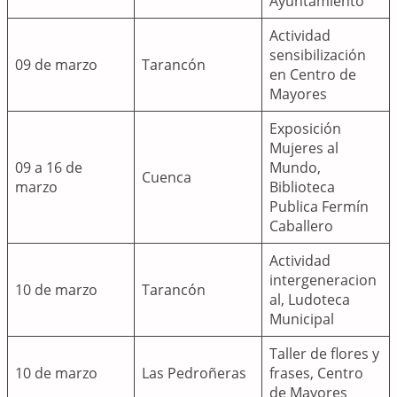
Ayuntamiento
Actividad
sensibilización
09 de marzo
Tarancón
en Centro de
Mayores
Exposición
Mujeres al
09 a 16 de
Mundo,
Cuenca
marzo
Biblioteca
Publica Fermín
Caballero
Actividad
intergeneracion
10 de marzo
Tarancón
al, Ludoteca
Municipal
Taller de flores y
10 de marzo
Las Pedroñeras
frases, Centro
de Mayores