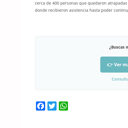
cerca de 400 personas que quedaron atrapadas en
donde recibieron asistencia hasta poder continu
¿Buscas 
👉 Ver m
Consult
F
T
W
a
w
h
c
itt
at