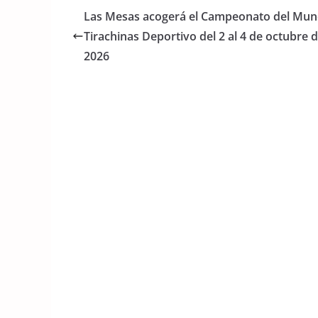
e
er
s
Las Mesas acogerá el Campeonato del Mun
b
A
Tirachinas Deportivo del 2 al 4 de octubre 
o
p
2026
o
p
k