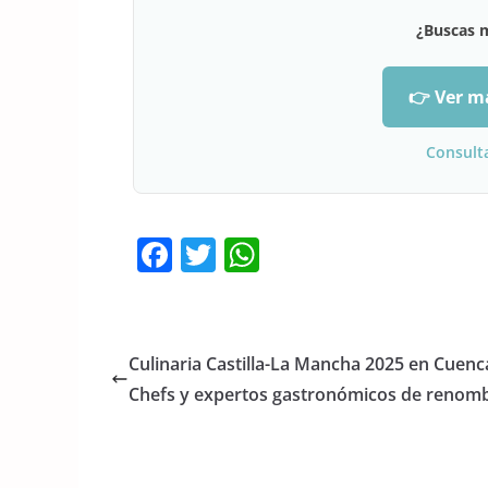
¿Buscas 
👉 Ver m
Consult
F
T
W
a
w
h
c
itt
at
e
er
s
Culinaria Castilla-La Mancha 2025 en Cuenc
b
A
Chefs y expertos gastronómicos de renom
o
p
o
p