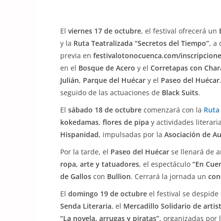
El
viernes 17 de octubre
, el festival ofrecerá un
y la
Ruta Teatralizada “Secretos del Tiempo”
, a
previa en
festivalotonocuenca.com/inscripcion
en el
Bosque de Acero
y el
Corretapas con Char
Julián
,
Parque del Huécar
y el
Paseo del Huécar
seguido de las actuaciones de
Black Suits
.
El
sábado 18 de octubre
comenzará con la
Ruta
kokedamas
,
flores de pipa
y actividades literari
Hispanidad
, impulsadas por la
Asociación de A
Por la tarde, el
Paseo del Huécar
se llenará de 
ropa, arte y tatuadores
, el espectáculo
“En Cuen
de Gallos
con
Bullion
. Cerrará la jornada un
con
El
domingo 19 de octubre
el festival se despid
Senda Literaria
, el
Mercadillo Solidario de artis
“La novela, arrugas y piratas”
, organizadas por 