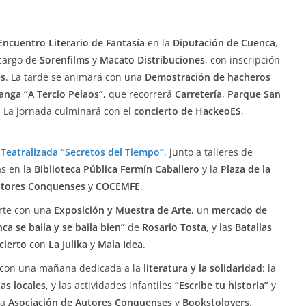
Encuentro Literario de Fantasía
en la
Diputación de Cuenca
,
 cargo de
Sorenfilms
y
Macato Distribuciones
, con inscripción
es
. La tarde se animará con una
Demostración de hacheros
anga “A Tercio Pelaos”
, que recorrerá
Carretería
,
Parque San
. La jornada culminará con el
concierto de HackeoES
,
 Teatralizada “Secretos del Tiempo”
, junto a talleres de
as en la
Biblioteca Pública Fermín Caballero
y la
Plaza de la
utores Conquenses
y
COCEMFE
.
arte con una
Exposición y Muestra de Arte
, un
mercado de
ca se baila y se baila bien”
de
Rosario Tosta
, y las
Batallas
cierto
con
La Julika
y
Mala Idea
.
e con una mañana dedicada a la
literatura y la solidaridad
: la
tas locales
, y las actividades infantiles
“Escribe tu historia”
y
la
Asociación de Autores Conquenses
y
Bookstolovers
.