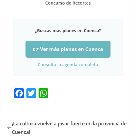
Concurso de Recortes
¿Buscas más planes en Cuenca?
👉 Ver más planes en Cuenca
Consulta la agenda completa
F
T
W
a
w
h
c
itt
at
e
er
s
¡La cultura vuelve a pisar fuerte en la provincia de
b
A
Cuenca!