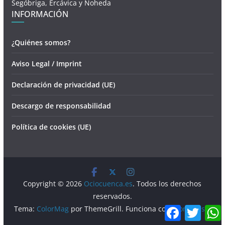
Segóbriga, Ercávica y Noheda
INFORMACIÓN
¿Quiénes somos?
Aviso Legal / Imprint
Declaración de privacidad (UE)
Descargo de responsabilidad
Política de cookies (UE)
Copyright © 2026
Ociocuenca.es
. Todos los derechos
reservados.
F
T
Tema:
ColorMag
por ThemeGrill. Funciona con
WordPress
.
a
w