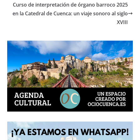
o
p
Curso de interpretación de órgano barroco 2025
o
p
en la Catedral de Cuenca: un viaje sonoro al siglo
XVIII
k