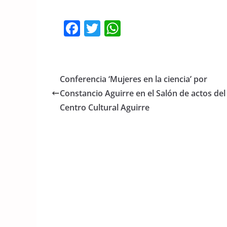
F
T
W
a
w
h
c
itt
at
e
er
s
Conferencia ‘Mujeres en la ciencia’ por
b
A
Constancio Aguirre en el Salón de actos del
o
p
Centro Cultural Aguirre
o
p
k