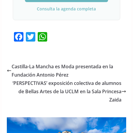
Consulta la agenda completa
F
T
W
a
w
h
c
itt
at
e
er
s
Castilla-La Mancha es Moda presentada en la
b
A
Fundación Antonio Pérez
o
p
‘PERSPECTIVAS’ exposición colectiva de alumnos
o
p
de Bellas Artes de la UCLM en la Sala Princesa
Zaida
k