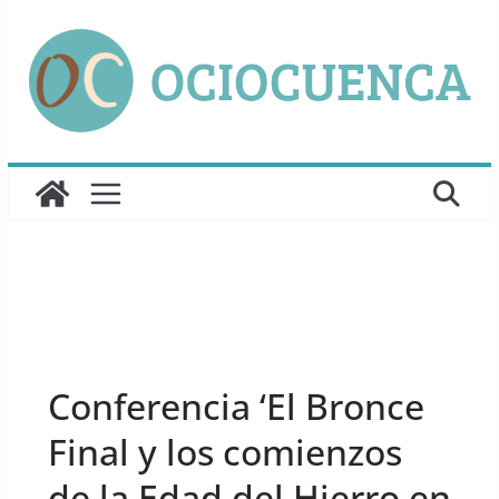
Saltar
al
contenido
UNCATEGORIZED
Conferencia ‘El Bronce
Final y los comienzos
de la Edad del Hierro en