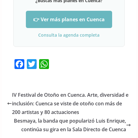
¿Buscas más planes en Cuenca?
👉 Ver más planes en Cuenca
Consulta la agenda completa
F
T
W
a
w
h
c
itt
at
e
er
s
IV Festival de Otoño en Cuenca. Arte, diversidad e
b
A
inclusión: Cuenca se viste de otoño con más de
o
p
200 artistas y 80 actuaciones
o
p
Besmaya, la banda que popularizó Luis Enrique,
continúa su gira en la Sala Directo de Cuenca
k