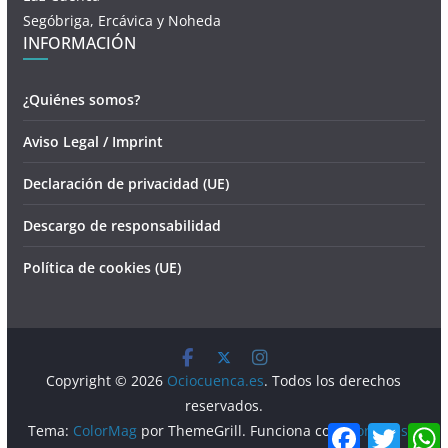
Segóbriga, Ercávica y Noheda
INFORMACIÓN
¿Quiénes somos?
Aviso Legal / Imprint
Declaración de privacidad (UE)
Descargo de responsabilidad
Política de cookies (UE)
Copyright © 2026
Ociocuenca.es
. Todos los derechos
reservados.
F
T
Tema:
ColorMag
por ThemeGrill. Funciona con
WordPress
.
a
w