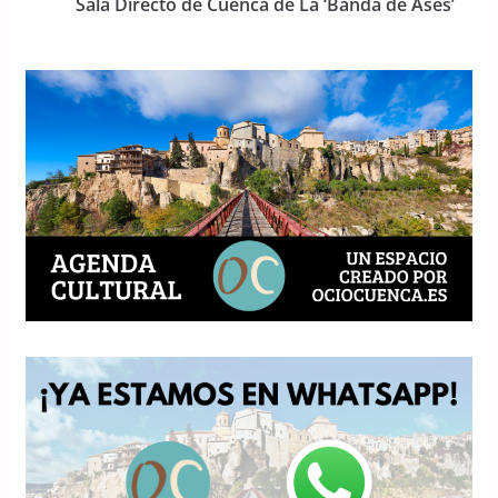
o
p
Sala Directo de Cuenca de La ‘Banda de Ases’
k