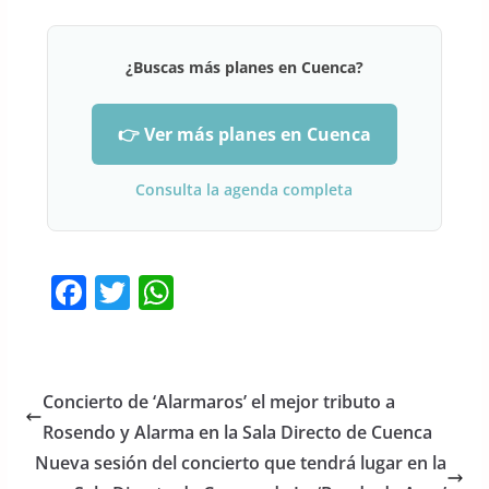
¿Buscas más planes en Cuenca?
👉 Ver más planes en Cuenca
Consulta la agenda completa
F
T
W
a
w
h
c
itt
at
e
er
s
Concierto de ‘Alarmaros’ el mejor tributo a
b
A
Rosendo y Alarma en la Sala Directo de Cuenca
o
p
Nueva sesión del concierto que tendrá lugar en la