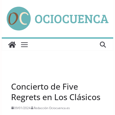
Saltar
al
contenido
UNCATEGORIZED
Concierto de Five
Regrets en Los Clásicos
09/01/2024
Redacción Ociocuenca.es