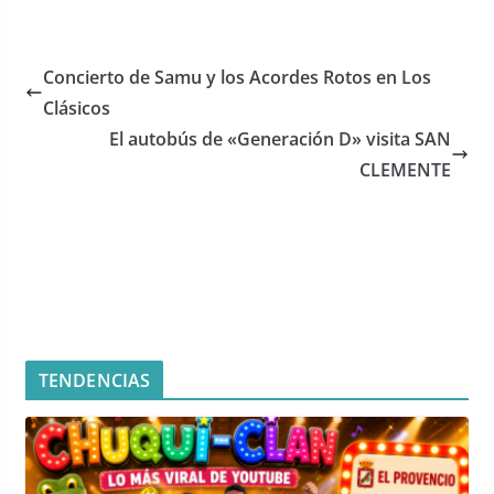
a
w
h
c
itt
at
e
er
s
Concierto de Samu y los Acordes Rotos en Los
b
A
Clásicos
o
p
El autobús de «Generación D» visita SAN
o
p
CLEMENTE
k
TENDENCIAS