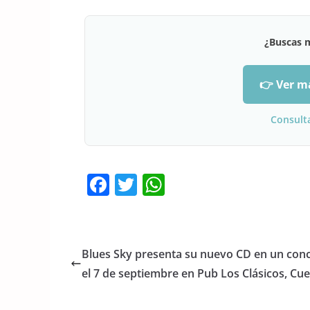
¿Buscas 
👉 Ver m
Consult
F
T
W
a
w
h
c
itt
at
e
er
s
Blues Sky presenta su nuevo CD en un conc
b
A
el 7 de septiembre en Pub Los Clásicos, Cu
o
p