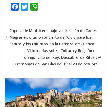
F
T
W
a
w
h
c
itt
at
e
er
s
Capella de Ministrers, bajo la dirección de Carles
b
A
Magraner, último concierto del ‘Ciclo para los
o
p
Santos y los Difuntos’ en la Catedral de Cuenca
o
p
VI Jornadas sobre Cultura y Religión en
Torrejoncillo del Rey: Descubre los Ritos y
k
Ceremonias de San Blas del 19 al 20 de octubre