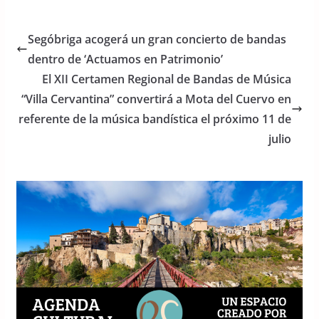
c
itt
at
e
er
s
Segóbriga acogerá un gran concierto de bandas
b
A
dentro de ‘Actuamos en Patrimonio’
o
p
El XII Certamen Regional de Bandas de Música
o
p
“Villa Cervantina” convertirá a Mota del Cuervo en
referente de la música bandística el próximo 11 de
k
julio