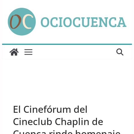
Saltar
al
contenido
UNCATEGORIZED
El Cinefórum del
Cineclub Chaplin de
Cuenca rinde homenaje