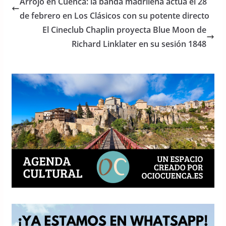
Arrojo en Cuenca: la banda madrileña actúa el 28
b
A
de febrero en Los Clásicos con su potente directo
o
p
El Cineclub Chaplin proyecta Blue Moon de
o
p
Richard Linklater en su sesión 1848
k