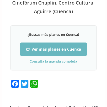
Cinefórum Chaplin. Centro Cultural
Aguirre (Cuenca)
¿Buscas más planes en Cuenca?
👉 Ver más planes en Cuenca
Consulta la agenda completa
F
T
W
a
w
h
c
itt
at
e
er
s