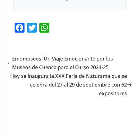
F
T
W
a
w
h
c
itt
at
e
er
s
Emomuseos: Un Viaje Emocionante por los
b
A
Museos de Cuenca para el Curso 2024-25
o
p
Hoy se inaugura la XXX Feria de Naturama que se
o
p
celebra del 27 al 29 de septiembre con 62
expositores
k