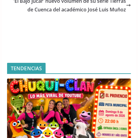
o
p
‘El Bajo júcar’ nuevo volumen de su serie Tierras
o
p
de Cuenca del académico José Luis Muñoz
k
TENDENCIAS