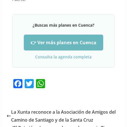
¿Buscas más planes en Cuenca?
👉 Ver más planes en Cuenca
Consulta la agenda completa
F
T
W
a
w
h
c
itt
at
e
er
s
La Xunta reconoce a la Asociación de Amigos del
b
A
Camino de Santiago y de la Santa Cruz