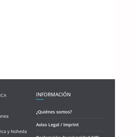
INFORMACIÓN
NCA
¿Quiénes somos?
ánea
Aviso Legal / Imprint
vica y Noheda