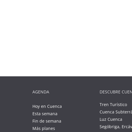
AGENDA
DESCUBRE CUE
Tren Turístico
Hoy en Cuenca
Cuenca Subterr
Esta semana
Luz Cuenca
Fin de semana
Segóbriga, Ercá
Más planes