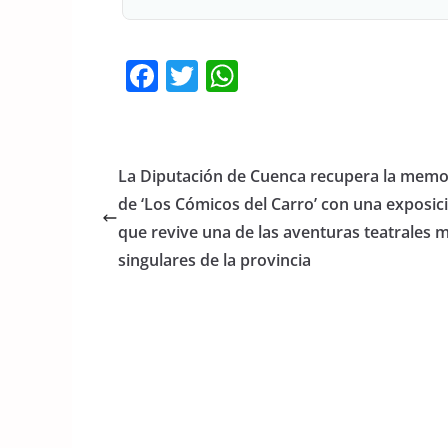
F
T
W
a
w
h
c
itt
at
e
er
s
La Diputación de Cuenca recupera la memo
b
A
de ‘Los Cómicos del Carro’ con una exposic
o
p
que revive una de las aventuras teatrales 
o
p
singulares de la provincia
k