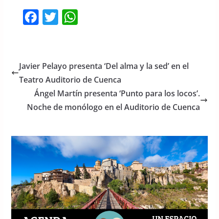
F
T
W
a
w
h
c
itt
at
e
er
s
Javier Pelayo presenta ‘Del alma y la sed’ en el
b
A
Teatro Auditorio de Cuenca
o
p
Ángel Martín presenta ‘Punto para los locos’.
o
p
Noche de monólogo en el Auditorio de Cuenca
k