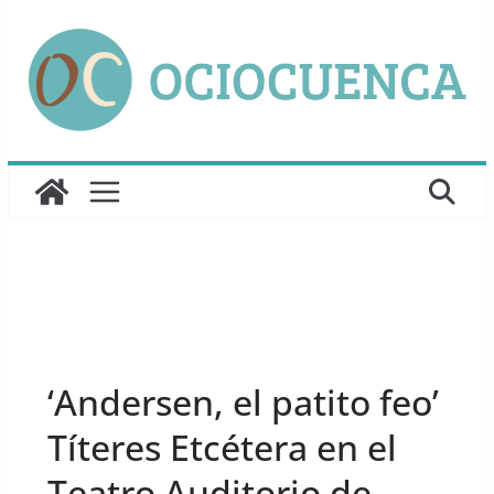
Saltar
al
contenido
UNCATEGORIZED
‘Andersen, el patito feo’
Títeres Etcétera en el
Teatro Auditorio de