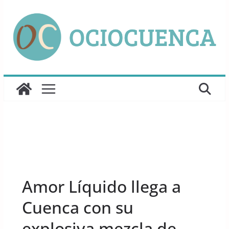
Saltar
al
contenido
UNCATEGORIZED
Amor Líquido llega a
Cuenca con su
explosiva mezcla de