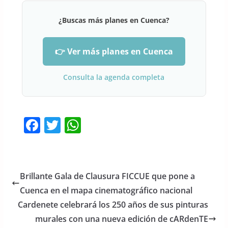
¿Buscas más planes en Cuenca?
👉 Ver más planes en Cuenca
Consulta la agenda completa
F
T
W
a
w
h
c
itt
at
e
er
s
Brillante Gala de Clausura FICCUE que pone a
b
A
Cuenca en el mapa cinematográfico nacional
o
p
Cardenete celebrará los 250 años de sus pinturas
o
p
murales con una nueva edición de cARdenTE