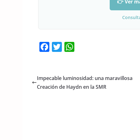
👉 Ver m
Consult
F
T
W
a
w
h
c
itt
at
e
er
s
Impecable luminosidad: una maravillosa
b
A
Creación de Haydn en la SMR
o
p
o
p
k