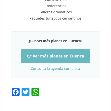
Conferencias
Talleres dramáticos
Paquetes turísticos cervantinos
¿Buscas más planes en Cuenca?
👉 Ver más planes en Cuenca
Consulta la agenda completa
F
T
W
a
w
h
c
itt
at