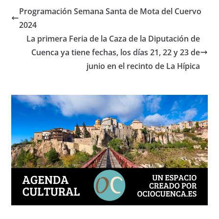
e
er
s
Programación Semana Santa de Mota del Cuervo
b
A
2024
o
p
La primera Feria de la Caza de la Diputación de
o
p
Cuenca ya tiene fechas, los días 21, 22 y 23 de
junio en el recinto de La Hípica
k