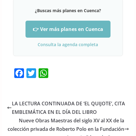
¿Buscas más planes en Cuenca?
👉 Ver más planes en Cuenca
Consulta la agenda completa
F
T
W
a
w
h
c
itt
at
e
er
s
LA LECTURA CONTINUADA DE ‘EL QUIJOTE’, CITA
b
A
EMBLEMÁTICA EN EL DÍA DEL LIBRO
o
p
Nueve Obras Maestras del siglo XV al XX de la
o
p
colección privada de Roberto Polo en la Fundación