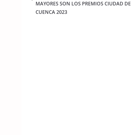
o
p
MAYORES SON LOS PREMIOS CIUDAD DE
o
p
CUENCA 2023
k