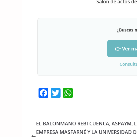
Salón de actos d
¿Buscas 
👉 Ver m
Consult
F
T
W
a
w
h
c
itt
at
e
er
s
EL BALONMANO REBI CUENCA, ASPAYM, 
b
A
EMPRESA MASFARNÉ Y LA UNIVERSIDAD D