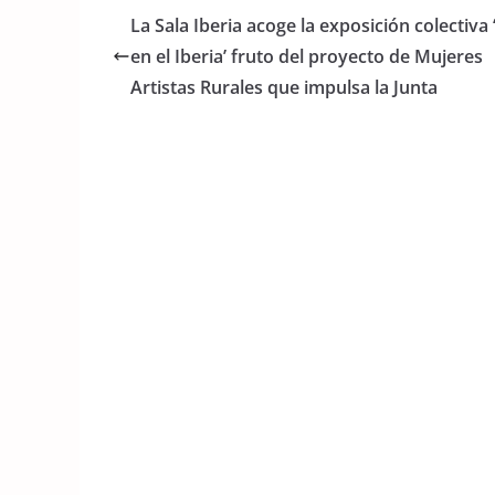
e
er
s
La Sala Iberia acoge la exposición colectiva 
b
A
en el Iberia’ fruto del proyecto de Mujeres
o
p
Artistas Rurales que impulsa la Junta
o
p
k