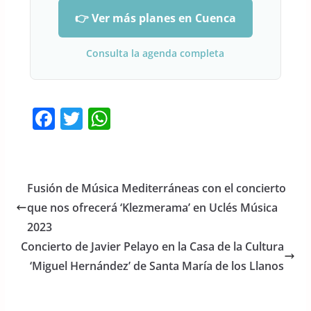
👉 Ver más planes en Cuenca
Consulta la agenda completa
F
T
W
a
w
h
c
itt
at
e
er
s
Fusión de Música Mediterráneas con el concierto
b
A
que nos ofrecerá ‘Klezmerama’ en Uclés Música
o
p
2023
o
p
Concierto de Javier Pelayo en la Casa de la Cultura
‘Miguel Hernández’ de Santa María de los Llanos
k