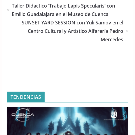
e
er
s
Taller Didactico ‘Trabajo Lapis Specularis’ con
b
A
Emilio Guadalajara en el Museo de Cuenca
o
p
SUNSET YARD SESSION con Yuli Samov en el
o
p
Centro Cultural y Artístico Alfarería Pedro
Mercedes
k
TENDENCIAS