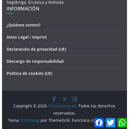
Segóbriga, Ercávica y Noheda
INFORMACIÓN
¿Quiénes somos?
Aviso Legal / Imprint
Declaración de privacidad (UE)
Descargo de responsabilidad
Política de cookies (UE)
Copyright © 2026
Ociocuenca.es
. Todos los derechos
reservados.
F
T
Tema:
ColorMag
por ThemeGrill. Funciona con
WordPress
.
a
w