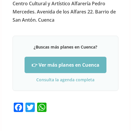
Centro Cultural y Artístico Alfarería Pedro
Mercedes. Avenida de los Alfares 22. Barrio de
San Antón. Cuenca
¿Buscas más planes en Cuenca?
👉 Ver más planes en Cuenca
Consulta la agenda completa
F
T
W
a
w
h
c
itt
at