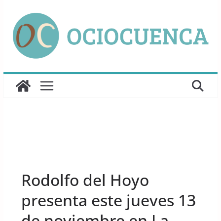
Saltar
al
contenido
UNCATEGORIZED
Rodolfo del Hoyo
presenta este jueves 13
de noviembre en La