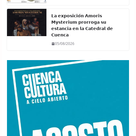
𝗟𝗮 𝗲𝘅𝗽𝗼𝘀𝗶𝗰𝗶𝗼́𝗻 𝗔𝗺𝗼𝗿𝗶𝘀
𝗠𝘆𝘀𝘁𝗲𝗿𝗶𝘂𝗺 𝗽𝗿𝗼𝗿𝗿𝗼𝗴𝗮 𝘀𝘂
𝗲𝘀𝘁𝗮𝗻𝗰𝗶𝗮 𝗲𝗻 𝗹𝗮 𝗖𝗮𝘁𝗲𝗱𝗿𝗮𝗹 𝗱𝗲
𝗖𝘂𝗲𝗻𝗰𝗮
05/08/2026