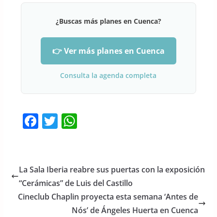
¿Buscas más planes en Cuenca?
👉 Ver más planes en Cuenca
Consulta la agenda completa
F
T
W
a
w
h
c
itt
at
e
er
s
La Sala Iberia reabre sus puertas con la exposición
b
A
“Cerámicas” de Luis del Castillo
o
p
Cineclub Chaplin proyecta esta semana ‘Antes de
o
p
Nós’ de Ángeles Huerta en Cuenca