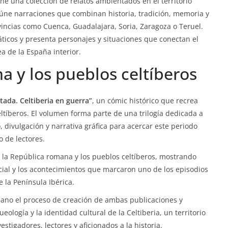
ne una colección de relatos ambientados en el territorio
reúne narraciones que combinan historia, tradición, memoria y
vincias como Cuenca, Guadalajara, Soria, Zaragoza o Teruel.
áticos y presenta personajes y situaciones que conectan el
a de la España interior.
a y los pueblos celtíberos
ada. Celtiberia en guerra”
, un cómic histórico que recrea
ltíberos. El volumen forma parte de una trilogía dedicada a
o, divulgación y narrativa gráfica para acercar este periodo
o de lectores.
e la República romana y los pueblos celtíberos, mostrando
ocial y los acontecimientos que marcaron uno de los episodios
 la Península Ibérica.
ano el proceso de creación de ambas publicaciones y
ueología y la identidad cultural de la Celtiberia, un territorio
tigadores, lectores y aficionados a la historia.