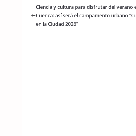
e
er
s
Ciencia y cultura para disfrutar del verano 
b
A
Cuenca: así será el campamento urbano “Cu
o
p
en la Ciudad 2026”
o
p
k