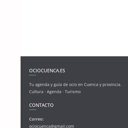
OCIOCUENCA.ES
Tu agenda y guía de ocio en Cuenca y provincia.
Cultura · Agenda · Turismo
CONTACTO
Correo:
ociocuenca@gmail.com