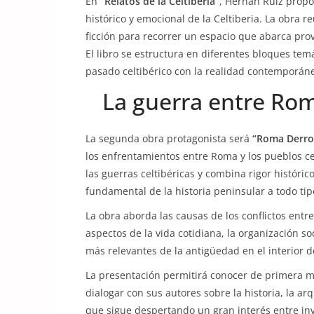
En
“Relatos de la Celtiberia”
, Hernán Ruiz propo
histórico y emocional de la Celtiberia. La obra 
ficción para recorrer un espacio que abarca pro
El libro se estructura en diferentes bloques tem
pasado celtibérico con la realidad contemporáne
La guerra entre Rom
La segunda obra protagonista será
“Roma Derrot
los enfrentamientos entre Roma y los pueblos ce
las guerras celtibéricas y combina rigor históric
fundamental de la historia peninsular a todo tip
La obra aborda las causas de los conflictos entr
aspectos de la vida cotidiana, la organización s
más relevantes de la antigüedad en el interior de
La presentación permitirá conocer de primera m
dialogar con sus autores sobre la historia, la arq
que sigue despertando un gran interés entre inves