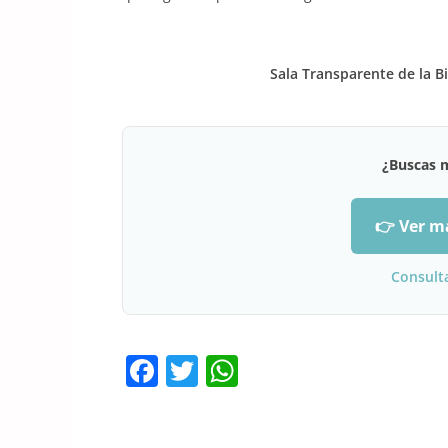
Sala Transparente de la B
¿Buscas 
👉 Ver m
Consult
F
T
W
a
w
h
c
itt
at