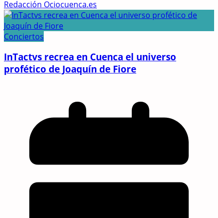
Redacción Ociocuenca.es
Conciertos
InTactvs recrea en Cuenca el universo
profético de Joaquín de Fiore