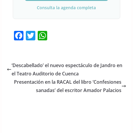
Consulta la agenda completa
F
T
W
a
w
h
c
itt
at
e
er
s
‘Descabellado’ el nuevo espectáculo de Jandro en
b
A
el Teatro Auditorio de Cuenca
o
p
Presentación en la RACAL del libro ‘Confesiones
o
p
sanadas’ del escritor Amador Palacios
k