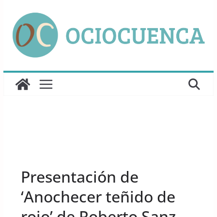
Saltar
al
contenido
UNCATEGORIZED
Presentación de
‘Anochecer teñido de
rojo’ de Roberto Sanz