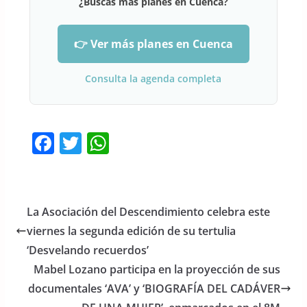
¿Buscas más planes en Cuenca?
👉 Ver más planes en Cuenca
Consulta la agenda completa
F
T
W
a
w
h
c
itt
at
e
er
s
La Asociación del Descendimiento celebra este
b
A
viernes la segunda edición de su tertulia
o
p
‘Desvelando recuerdos’
o
p
Mabel Lozano participa en la proyección de sus
documentales ‘AVA’ y ‘BIOGRAFÍA DEL CADÁVER
k