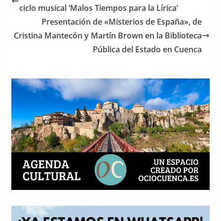
b
A
ciclo musical ‘Malos Tiempos para la Lírica’
o
p
Presentación de «Misterios de España», de
o
p
Cristina Mantecón y Martín Brown en la Biblioteca
Pública del Estado en Cuenca
k