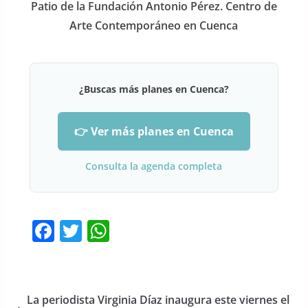
Patio de la Fundación Antonio Pérez. Centro de
Arte Contemporáneo en Cuenca
¿Buscas más planes en Cuenca?
👉 Ver más planes en Cuenca
Consulta la agenda completa
F
T
W
a
w
h
c
itt
at
e
er
s
La periodista Virginia Díaz inaugura este viernes el