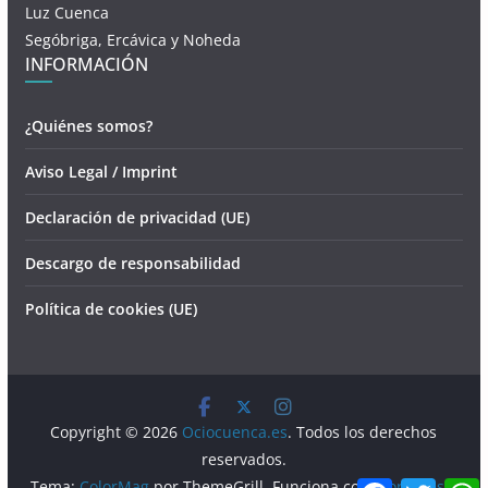
Luz Cuenca
Segóbriga, Ercávica y Noheda
INFORMACIÓN
¿Quiénes somos?
Aviso Legal / Imprint
Declaración de privacidad (UE)
Descargo de responsabilidad
Política de cookies (UE)
Copyright © 2026
Ociocuenca.es
. Todos los derechos
reservados.
F
T
Tema:
ColorMag
por ThemeGrill. Funciona con
WordPress
.