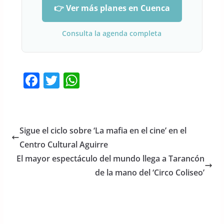
👉 Ver más planes en Cuenca
Consulta la agenda completa
F
T
W
a
w
h
c
itt
at
e
er
s
Sigue el ciclo sobre ‘La mafia en el cine’ en el
b
A
Centro Cultural Aguirre
o
p
El mayor espectáculo del mundo llega a Tarancón
o
p
de la mano del ‘Circo Coliseo’
k