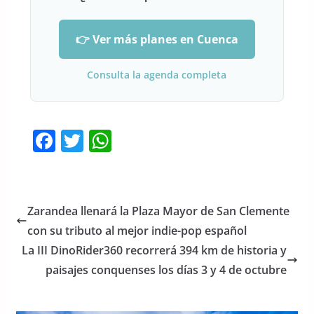
👉 Ver más planes en Cuenca
Consulta la agenda completa
F
T
W
a
w
h
c
itt
at
e
er
s
Zarandea llenará la Plaza Mayor de San Clemente
b
A
con su tributo al mejor indie-pop español
o
p
La III DinoRider360 recorrerá 394 km de historia y
o
p
paisajes conquenses los días 3 y 4 de octubre
k