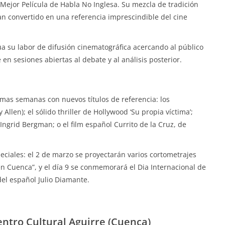
ejor Película de Habla No Inglesa. Su mezcla de tradición
a han convertido en una referencia imprescindible del cine
úa su labor de difusión cinematográfica acercando al público
 en sesiones abiertas al debate y al análisis posterior.
ximas semanas con nuevos títulos de referencia: los
len); el sólido thriller de Hollywood ‘Su propia víctima’;
 Ingrid Bergman; o el film español Currito de la Cruz, de
ciales: el 2 de marzo se proyectarán varios cortometrajes
en Cuenca”, y el día 9 se conmemorará el Dia Internacional de
el español Julio Diamante.
ntro Cultural Aguirre (Cuenca)