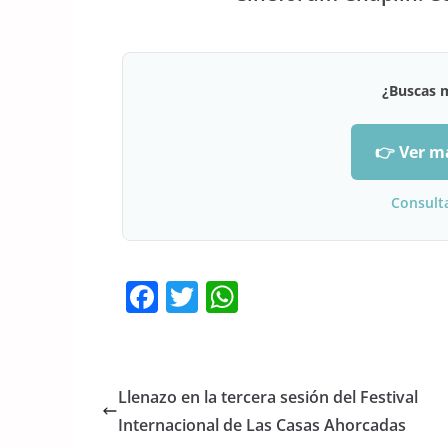
¿Buscas 
👉 Ver m
Consult
F
T
W
a
w
h
c
itt
at
e
er
s
Llenazo en la tercera sesión del Festival
b
A
Internacional de Las Casas Ahorcadas