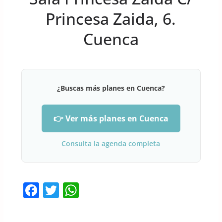
Princesa Zaida, 6.
Cuenca
¿Buscas más planes en Cuenca?
👉 Ver más planes en Cuenca
Consulta la agenda completa
F
T
W
a
w
h
c
itt
at