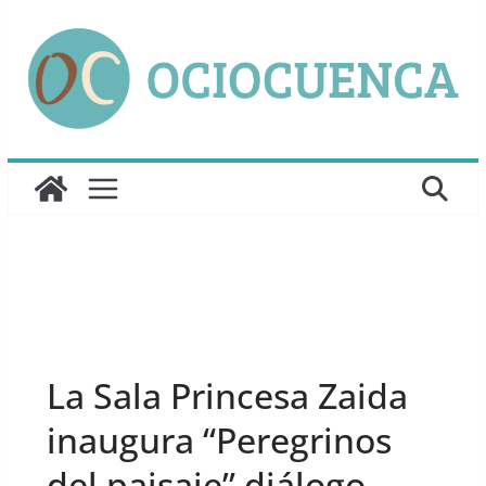
Saltar
al
contenido
UNCATEGORIZED
La Sala Princesa Zaida
inaugura “Peregrinos
del paisaje” diálogo